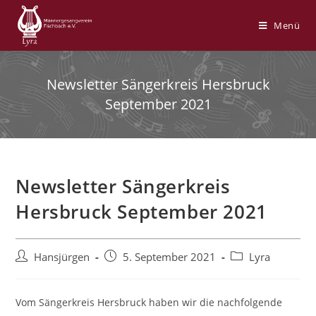
Zum
Inhalt
Menü
springen
Newsletter Sängerkreis Hersbruck
September 2021
Newsletter Sängerkreis
Hersbruck September 2021
Beitrags-
Beitrag
Beitrags-
Hansjürgen
5. September 2021
Lyra
Autor:
veröffentlicht:
Kategorie:
Vom Sängerkreis Hersbruck haben wir die nachfolgende