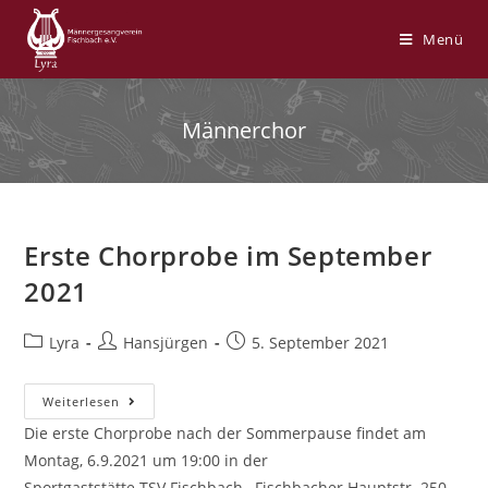
Zum
Inhalt
Menü
springen
Männerchor
Erste Chorprobe im September
2021
Beitrags-
Beitrags-
Beitrag
Lyra
Hansjürgen
5. September 2021
Kategorie:
Autor:
veröffentlicht:
Erste
Weiterlesen
Chorprobe
Im
Die erste Chorprobe nach der Sommerpause findet am
September
Montag, 6.9.2021 um 19:00 in der
2021
Sportgaststätte TSV Fischbach., Fischbacher Hauptstr. 250,