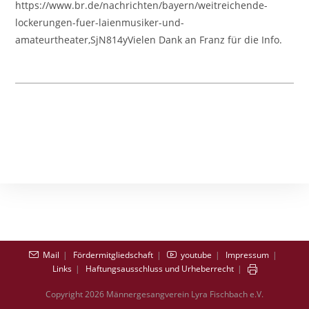
https://www.br.de/nachrichten/bayern/weitreichende-
Und
Amateurtheater
lockerungen-fuer-laienmusiker-und-
amateurtheater,SjN814yVielen Dank an Franz für die Info.
Mail
Fördermitgliedschaft
youtube
Impressum
Links
Haftungsausschluss und Urheberrecht
Copyright 2026 Männergesangverein Lyra Fischbach e.V.