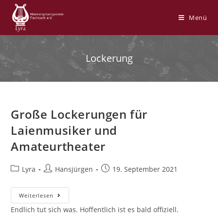
Zum
Inhalt
Menü
springen
Lockerung
Große Lockerungen für
Laienmusiker und
Amateurtheater
Beitrags-
Beitrags-
Beitrag
Lyra
Hansjürgen
19. September 2021
Kategorie:
Autor:
veröffentlicht:
Große
Weiterlesen
Lockerungen
Für
Endlich tut sich was. Hoffentlich ist es bald offiziell.
Laienmusiker