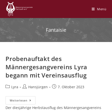
Zum
Inhalt
Menü
springen
Fantaisie
Probenauftakt des
Männergesangvereins Lyra
begann mit Vereinsausflug
Beitrags-
Beitrags-
Beitrag
Lyra
Hansjürgen
7. Oktober 2023
Kategorie:
Autor:
veröffentlicht:
Probenauftakt
Weiterlesen
Des
Männergesangvereins
Der diesjährige Herbstausflug des Männergesangvereins
Lyra