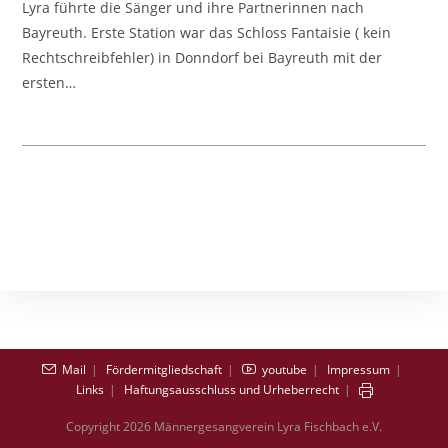
Lyra führte die Sänger und ihre Partnerinnen nach
Begann
Mit
Bayreuth. Erste Station war das Schloss Fantaisie ( kein
Vereinsausflug
Rechtschreibfehler) in Donndorf bei Bayreuth mit der
ersten…
Mail
Fördermitgliedschaft
youtube
Impressum
Links
Haftungsausschluss und Urheberrecht
Copyright 2026 Männergesangverein Lyra Fischbach e.V.