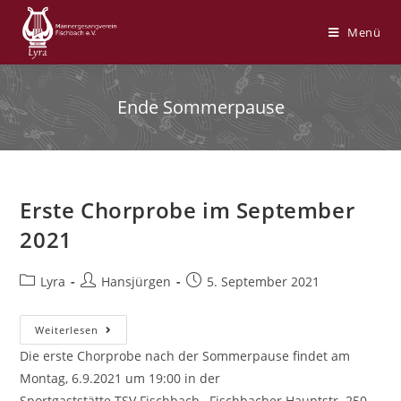
Zum
Inhalt
Menü
springen
Ende Sommerpause
Erste Chorprobe im September
2021
Beitrags-
Beitrags-
Beitrag
Lyra
Hansjürgen
5. September 2021
Kategorie:
Autor:
veröffentlicht:
Erste
Weiterlesen
Chorprobe
Im
Die erste Chorprobe nach der Sommerpause findet am
September
Montag, 6.9.2021 um 19:00 in der
2021
Sportgaststätte TSV Fischbach., Fischbacher Hauptstr. 250,