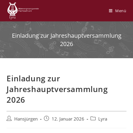
Zum
Inhalt
Menü
springen
Einladung zur Jahreshauptversammlung
2026
Einladung zur
Jahreshauptversammlung
2026
Beitrags-
Beitrag
Beitrags-
Hansjürgen
12. Januar 2026
Lyra
Autor:
veröffentlicht:
Kategorie: